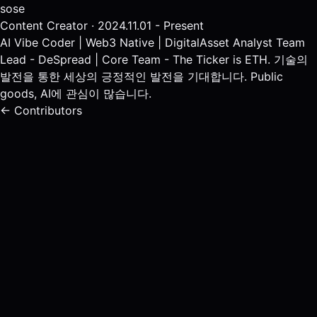
sose
Content Creator · 2024.11.01 - Present
AI Vibe Coder | Web3 Native | DigitalAsset Analyst Team
Lead - DeSpread | Core Team - The Ticker is ETH. 기술의
발전을 통한 세상의 긍정적인 발전을 기대합니다. Public
goods, AI에 관심이 많습니다.
← Contributors